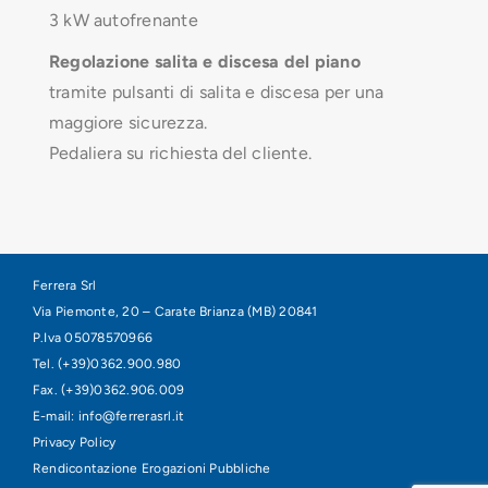
3 kW autofrenante
Regolazione salita e discesa del piano
tramite pulsanti di salita e discesa per una
maggiore sicurezza.
Pedaliera su richiesta del cliente.
Ferrera Srl
Via Piemonte, 20 – Carate Brianza (MB) 20841
P.Iva 05078570966
Tel. (+39)0362.900.980
Fax. (+39)0362.906.009
E-mail:
info@ferrerasrl.it
Privacy Policy
Rendicontazione Erogazioni Pubbliche