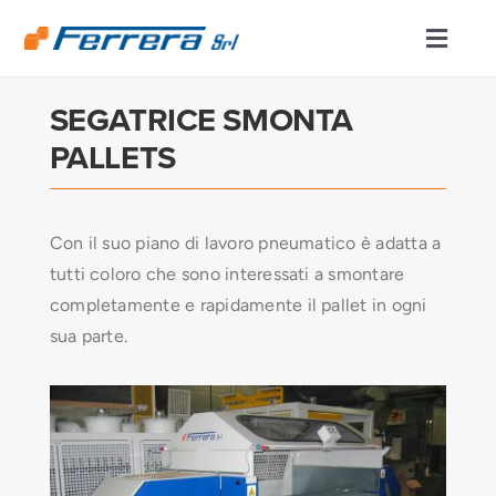
Salta
al
Toggl
contenuto
Naviga
SEGATRICE SMONTA
CHI SIAMO
PALLETS
DIVISIONE TAGLIO E PIEGA
Con il suo piano di lavoro pneumatico è adatta a
ENGINEERING/MACHINING
tutti coloro che sono interessati a smontare
completamente e rapidamente il pallet in ogni
MACCHINE
sua parte.
LINEE DI PRODUZIONE
SERVIZI