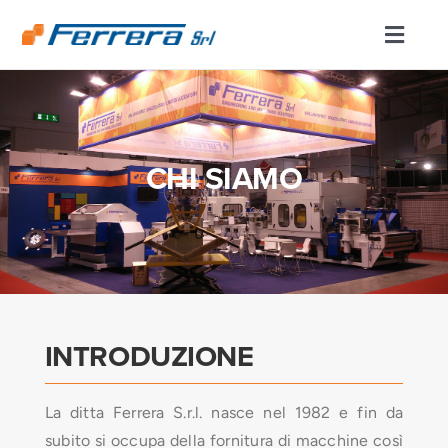
Salta
al
Toggl
contenuto
Naviga
CHI SIAMO
CHI SIAMO
DIVISIONE TAGLIO E PIEGA
ENGINEERING/MACHINING
MACCHINE
INTRODUZIONE
LINEE DI PRODUZIONE
La ditta Ferrera S.r.l. nasce nel 1982 e fin da
SERVIZI
subito si occupa della fornitura di macchine così